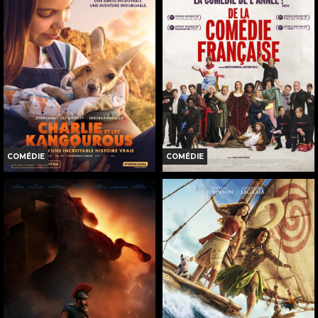
COMÉDIE
COMÉDIE
CHARLIE ET LES KANGOUROUS
DE LA COMÉDIE-FRANÇAISE
Horaires et Infos
Horaires et Infos
Bande-annonce
Bande-annonce
Réservation
Réservation
TOUT PUBLIC
TOUT PUBLIC
VF
VF