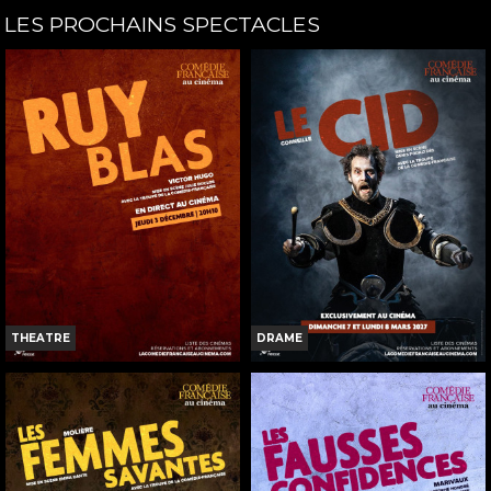
Horaires et Infos
Horaires et Infos
LES PROCHAINS SPECTACLES
Bande-annonce
Bande-annonce
Réservation
Réservation
INT. -16ans
TOUT PUBLIC
VF
VF
THEATRE
DRAME
RUY BLAS (COMÉDIE-
LE CID (COMÉDIE-FRANÇAISE)
FRANÇAISE)
Horaires et Infos
Horaires et Infos
Bande-annonce
Bande-annonce