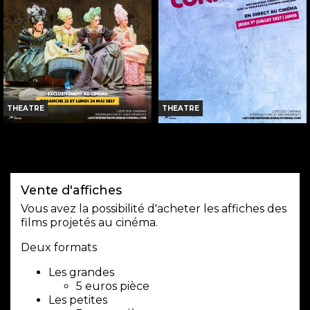
Réservation
Réservation
TOUT PUBLIC
TOUT PUBLIC
VF
VF
THEATRE
THEATRE
LES FEMMES SAVANTES
LES FAUSSES CONFIDENCES
(COMÉDIE-FRANÇAISE)...
(COMÉDIE-FRANÇAISE)...
Horaires et Infos
Horaires et Infos
Vente d'affiches
Bande-annonce
Bande-annonce
Vous avez la possibilité d'acheter les affiches des
films projetés au cinéma.
Réservation
Réservation
Deux formats
TOUT PUBLIC
TOUT PUBLIC
Les grandes
VF
VF
5 euros pièce
Les petites