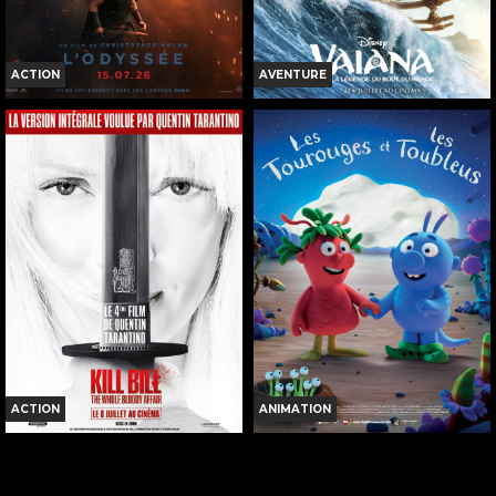
ACTION
AVENTURE
L'ODYSSÉE
VAIANA, LA LÉGENDE DU BOUT
DU MONDE
Horaires et Infos
Horaires et Infos
Bande-annonce
Bande-annonce
Réservation
Réservation
INT. -12ans
TOUT PUBLIC
VF
VF
ACTION
ANIMATION
KILL BILL: THE WHOLE BLOODY
LES TOUROUGES ET LES
AFFAIR
TOUBLEUS