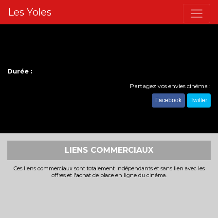
Les Yoles
Durée :
Partagez vos envies cinéma :
Facebook
Twitter
LIENS COMMERCIAUX
Ces liens commerciaux sont totalement indépendants et sans lien avec les
offres et l'achat de place en ligne du cinéma.