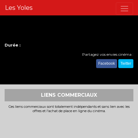
Les Yoles
Durée :
Partagez vos envies cinéma :
Facebook
Twitter
LIENS COMMERCIAUX
Ces liens commerciaux sont totalement indépendants et sans lien avec les
offres et l'achat de place en ligne du cinéma.