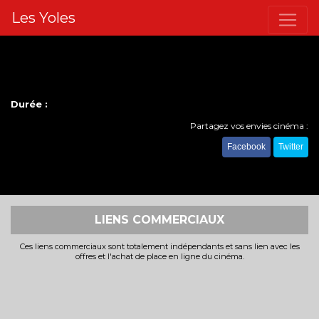
Les Yoles
Durée :
Partagez vos envies cinéma :
Facebook
Twitter
LIENS COMMERCIAUX
Ces liens commerciaux sont totalement indépendants et sans lien avec les
offres et l'achat de place en ligne du cinéma.