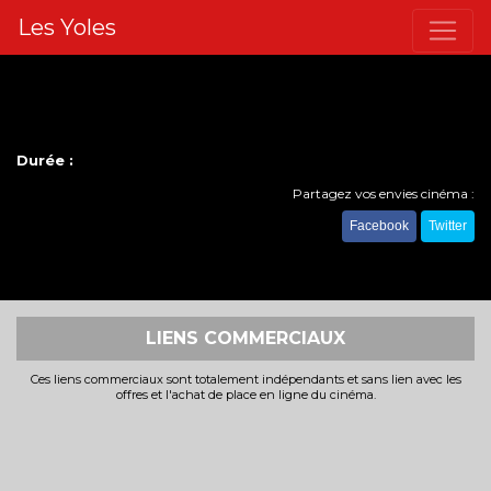
Les Yoles
Durée :
Partagez vos envies cinéma :
Facebook
Twitter
LIENS COMMERCIAUX
Ces liens commerciaux sont totalement indépendants et sans lien avec les
offres et l'achat de place en ligne du cinéma.