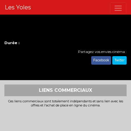
Les Yoles
Durée :
Partagez vos envies cinéma :
Facebook
Twitter
LIENS COMMERCIAUX
Ces liens commerciaux sont totalement indépendants et sans lien avec les
offres et l'achat de place en ligne du cinéma.