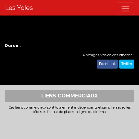
Les Yoles
Durée :
Partagez vos envies cinéma :
Facebook
Twitter
LIENS COMMERCIAUX
Ces liens commerciaux sont totalement indépendants et sans lien avec les
offres et l'achat de place en ligne du cinéma.