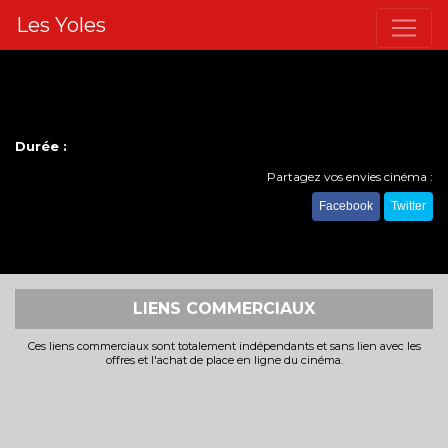
Les Yoles
Durée :
Partagez vos envies cinéma :
Facebook
Twitter
LIENS COMMERCIAUX
Ces liens commerciaux sont totalement indépendants et sans lien avec les
offres et l'achat de place en ligne du cinéma.