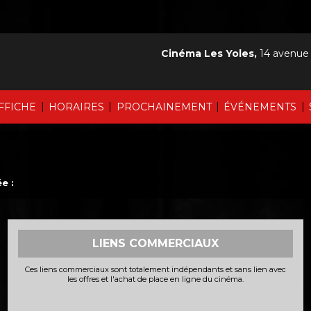
Cinéma Les Yoles,
14 avenue
|
|
|
|
AFFICHE
HORAIRES
PROCHAINEMENT
ÉVÉNEMENTS
e :
LIENS COMMERCIAUX
Ces liens commerciaux sont totalement indépendants et sans lien avec
les offres et l'achat de place en ligne du cinéma.