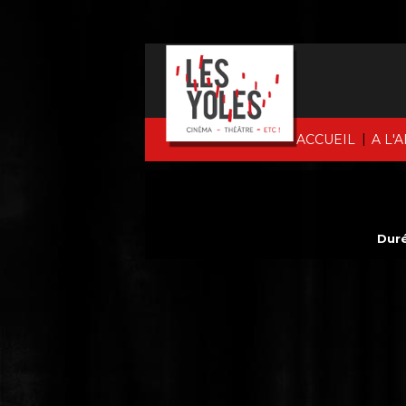
|
ACCUEIL
A L'
Duré