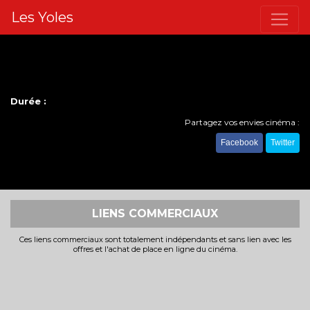
Les Yoles
Durée :
Partagez vos envies cinéma :
Facebook
Twitter
LIENS COMMERCIAUX
Ces liens commerciaux sont totalement indépendants et sans lien avec les
offres et l'achat de place en ligne du cinéma.