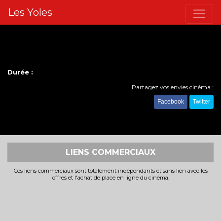
Les Yoles
Durée :
Partagez vos envies cinéma :
Facebook
Twitter
LIENS COMMERCIAUX
Ces liens commerciaux sont totalement indépendants et sans lien avec les
offres et l'achat de place en ligne du cinéma.