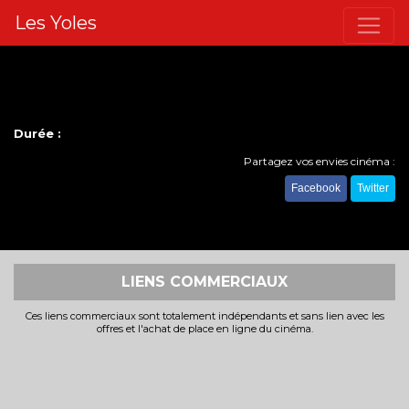
Les Yoles
Durée :
Partagez vos envies cinéma :
Facebook
Twitter
LIENS COMMERCIAUX
Ces liens commerciaux sont totalement indépendants et sans lien avec les
offres et l'achat de place en ligne du cinéma.