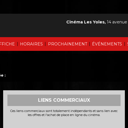
Cinéma Les Yoles,
14 avenue
|
|
|
|
AFFICHE
HORAIRES
PROCHAINEMENT
ÉVÉNEMENTS
e :
LIENS COMMERCIAUX
Ces liens commerciaux sont totalement indépendants et sans lien avec
les offres et l'achat de place en ligne du cinéma.