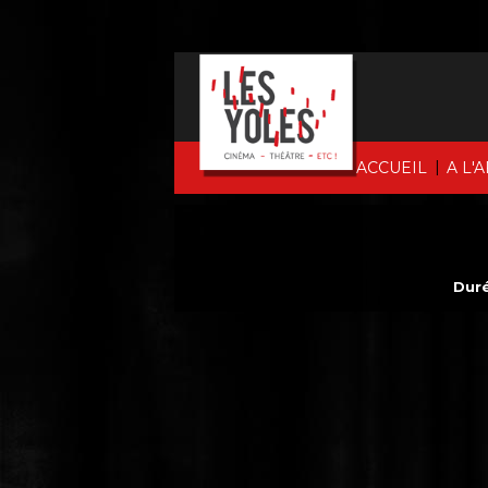
|
ACCUEIL
A L'
Duré