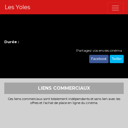
Les Yoles
Durée :
Partagez vos envies cinéma :
Facebook
Twitter
LIENS COMMERCIAUX
Ces liens commerciaux sont totalement indépendants et sans lien avec les
offres et l'achat de place en ligne du cinéma.