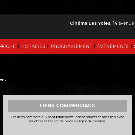
Cinéma Les Yoles,
14 avenue
|
|
|
|
AFFICHE
HORAIRES
PROCHAINEMENT
ÉVÉNEMENTS
e :
LIENS COMMERCIAUX
Ces liens commerciaux sont totalement indépendants et sans lien avec
les offres et l'achat de place en ligne du cinéma.