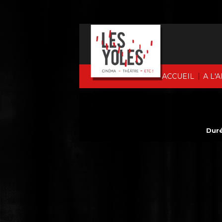
|
ACCUEIL
A L'
Duré