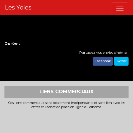
Les Yoles
Durée :
Partagez vos envies cinéma :
Facebook
Twitter
LIENS COMMERCIAUX
Ces liens commerciaux sont totalement indépendants et sans lien avec les
offres et l'achat de place en ligne du cinéma.